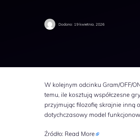
Dodano:
19 kwietnia, 2026
W kolejnym odcinku Gram/OFF/ON p
temu, ile kosztują współczesne gry
przyjmując filozofię skrajnie inn
dotychczasowy model funkcjonow
Źródło:
Read More