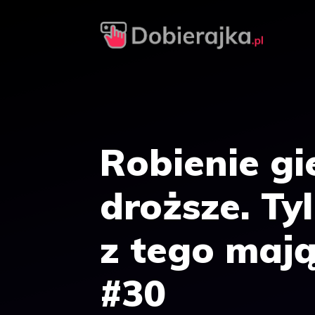
Przejdź
do
treści
Robienie gi
droższe. Ty
z tego maj
#30