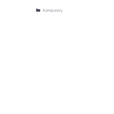
Kategorie
Komputery