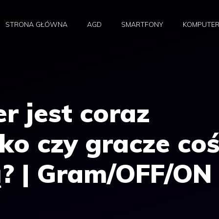
STRONA GŁÓWNA
AGD
SMARTFONY
KOMPUTE
er jest coraz
lko czy gracze co
ą? | Gram/OFF/ON