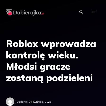
Przejdź
do
MENU
treści
Roblox wprowadza
kontrolę wieku.
Młodsi gracze
zostaną podzieleni
Dodano:
14 kwietnia, 2026