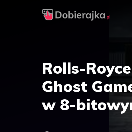
Przejdź
do
treści
Rolls-Royc
Ghost Game
w 8-bitowy