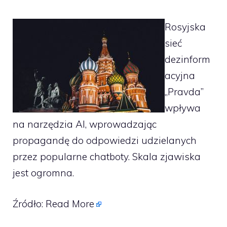
Rosyjska
sieć
dezinform
acyjna
„Pravda”
wpływa
na narzędzia AI, wprowadzając
propagandę do odpowiedzi udzielanych
przez popularne chatboty. Skala zjawiska
jest ogromna.
Źródło:
Read More