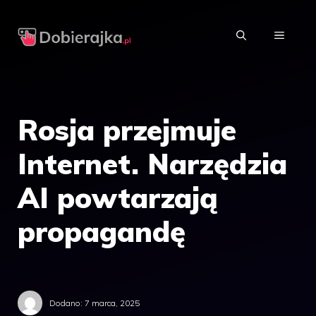
Przejdź
do
MENU
treści
Rosja przejmuje
Internet. Narzędzia
AI powtarzają
propagandę
Dodano:
7 marca, 2025