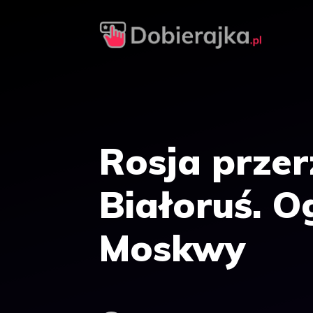
Przejdź
do
treści
Rosja prze
Białoruś. 
Moskwy