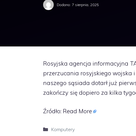
Dodano:
7 sierpnia, 2025
Rosyjska agencja informacyjna TA
przerzucania rosyjskiego wojska i
naszego sąsiada dotarł już pierwsz
zakończy się dopiero za kilka tygo
Źródło:
Read More
Kategorie
Komputery