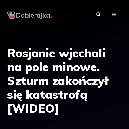
Przejdź
do
MENU
treści
Rosjanie wjechali
na pole minowe.
Szturm zakończył
się katastrofą
[WIDEO]