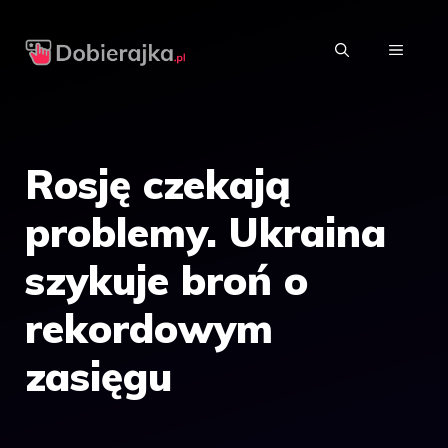
Przejdź
do
MENU
treści
Rosję czekają
problemy. Ukraina
szykuje broń o
rekordowym
zasięgu