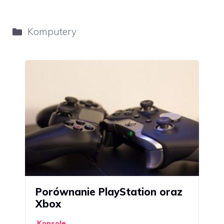
Kategorie
Komputery
Porównanie PlayStation oraz
Xbox
Konsole