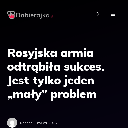
Przejdź
do
MENU
treści
Rosyjska armia
odtrąbiła sukces.
Jest tylko jeden
„mały” problem
Dodano:
5 marca, 2025