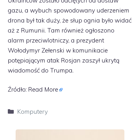
Ukraińców zostało odciętych od dostaw
gazu, a wybuch spowodowany uderzeniem
drona był tak duży, że słup ognia było widać
aż z Rumunii. Tam również ogłoszono
alarm przeciwlotniczy, a prezydent
Wołodymyr Zełenski w komunikacie
potępiającym atak Rosjan zaszył ukrytą
wiadomość do Trumpa.
Źródło:
Read More
Kategorie
Komputery