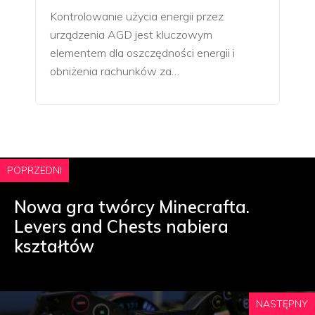
Kontrolowanie użycia energii przez
urządzenia AGD jest kluczowym
elementem dla oszczędności energii i
obniżenia rachunków za…
POPRZEDNI
Nowa gra twórcy Minecrafta.
Levers and Chests nabiera
kształtów
NASTĘPNY