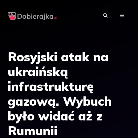
Przejdź
do
MENU
treści
Rosyjski atak na
ukraińską
infrastrukturę
gazową. Wybuch
było widać aż z
Rumunii