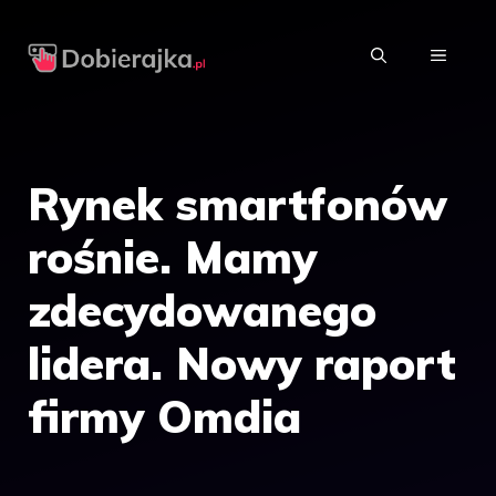
Przejdź
do
MENU
treści
Rynek smartfonów
rośnie. Mamy
zdecydowanego
lidera. Nowy raport
firmy Omdia