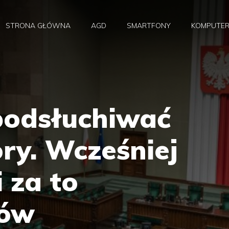
STRONA GŁÓWNA
AGD
SMARTFONY
KOMPUTE
podsłuchiwać
ry. Wcześniej
 za to
ków