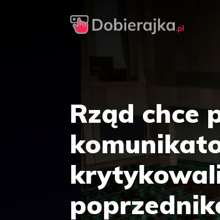
Przejdź
do
treści
Rząd chce 
komunikato
krytykowali
poprzedni