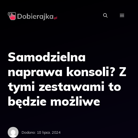
Przejdź
do
MENU
treści
Samodzielna
naprawa konsoli? Z
tymi zestawami to
będzie możliwe
Dodano:
18 lipca, 2024