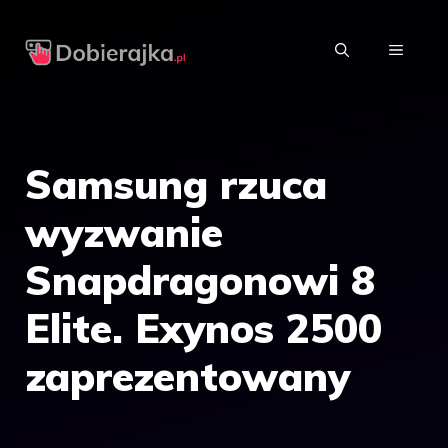
Przejdź
do
MENU
treści
Samsung rzuca
wyzwanie
Snapdragonowi 8
Elite. Exynos 2500
zaprezentowany