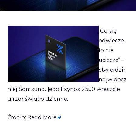
„Co się
odwlecze,
to nie
uciecze” –
stwierdził
najwidocz
niej Samsung. Jego Exynos 2500 wreszcie
ujrzał światło dzienne.
Źródło:
Read More