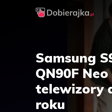
Przejdź
do
treści
Samsung S
QN90F Neo 
telewizory 
roku