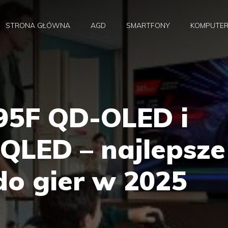
STRONA GŁÓWNA
AGD
SMARTFONY
KOMPUTE
95F QD-OLED i
QLED – najlepsze
do gier w 2025