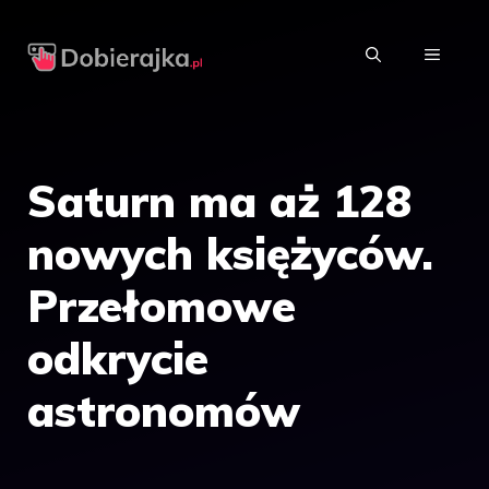
Przejdź
do
MENU
treści
Saturn ma aż 128
nowych księżyców.
Przełomowe
odkrycie
astronomów