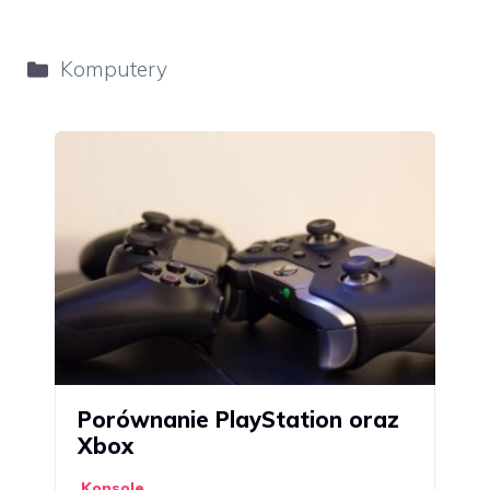
Kategorie
Komputery
Porównanie PlayStation oraz
Xbox
Konsole