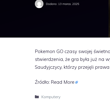
Dodano:
13 marca, 2025
Pokemon GO czasy swojej świetnoś
stwierdzenia, że gra była już na w
Saudyjczycy, którzy przejęli prawa
Źródło:
Read More
Kategorie
Komputery