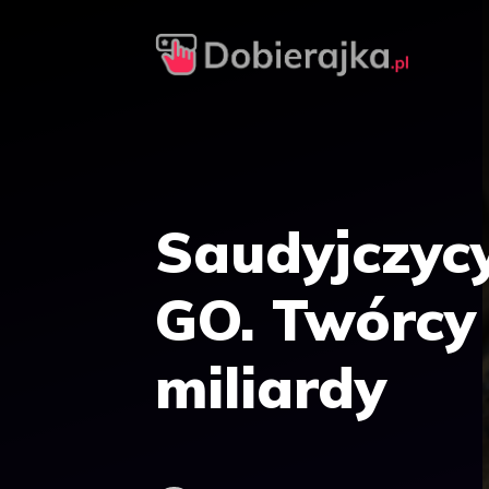
Przejdź
do
treści
Saudyjczyc
GO. Twórcy
miliardy