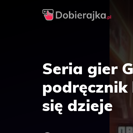
Przejdź
do
treści
Seria gier 
podręcznik h
się dzieje