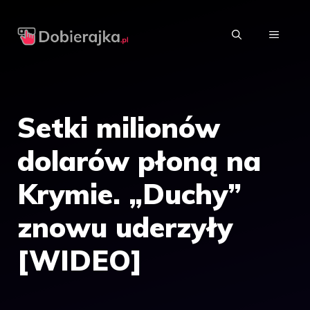
Przejdź
do
MENU
treści
Setki milionów
dolarów płoną na
Krymie. „Duchy”
znowu uderzyły
[WIDEO]