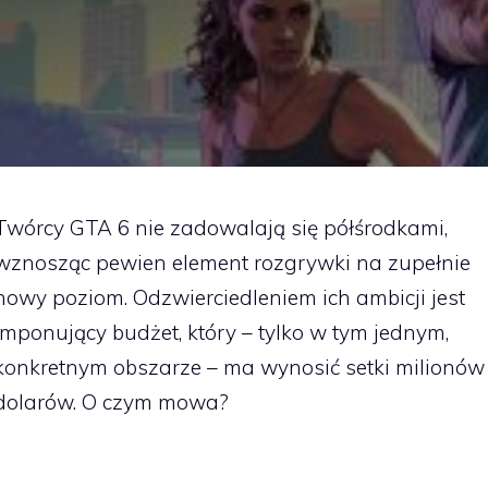
Twórcy GTA 6 nie zadowalają się półśrodkami,
wznosząc pewien element rozgrywki na zupełnie
nowy poziom. Odzwierciedleniem ich ambicji jest
imponujący budżet, który – tylko w tym jednym,
konkretnym obszarze – ma wynosić setki milionów
dolarów. O czym mowa?