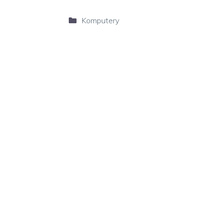
Kategorie
Komputery