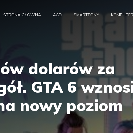
STRONA GŁÓWNA
AGD
SMARTFONY
KOMPUTE
nów dolarów za
gół. GTA 6 wznos
na nowy poziom