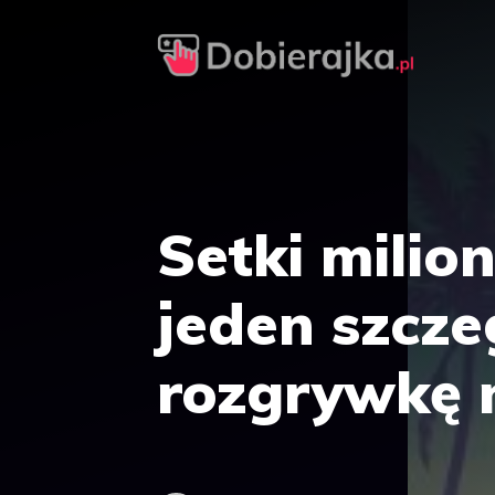
Przejdź
do
treści
Setki milio
jeden szcze
rozgrywkę 