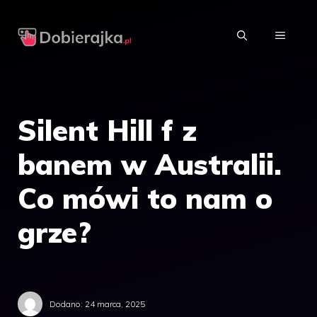
Przejdź
do
MENU
treści
Silent Hill f z
banem w Australii.
Co mówi to nam o
grze?
Dodano:
24 marca, 2025