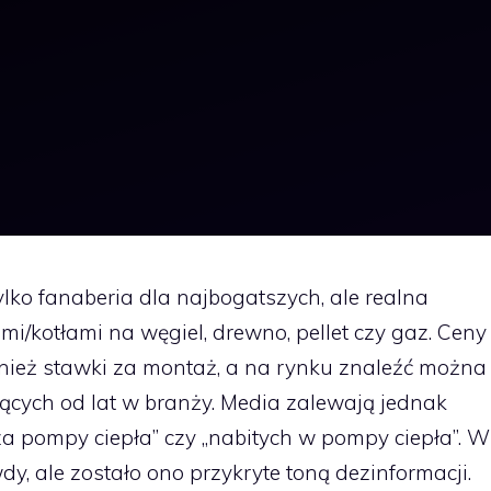
ylko fanaberia dla najbogatszych, ale realna
i/kotłami na węgiel, drewno, pellet czy gaz. Ceny
wnież stawki za montaż, a na rynku znaleźć można
ących od lat w branży. Media zalewają jednak
za pompy ciepła” czy „nabitych w pompy ciepła”. W
dy, ale zostało ono przykryte toną dezinformacji.