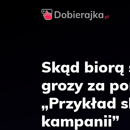
Przejdź
do
treści
Skąd biorą 
grozy za po
„Przykład 
kampanii”