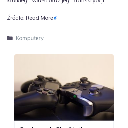
krótkiego wideo oraz jego transkrypcji.
Źródło:
Read More
Kategorie
Komputery