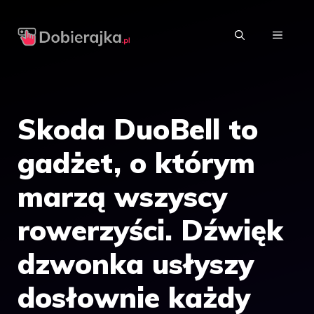
Przejdź
do
MENU
treści
Skoda DuoBell to
gadżet, o którym
marzą wszyscy
rowerzyści. Dźwięk
dzwonka usłyszy
dosłownie każdy