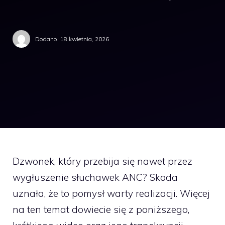
Dodano:
18 kwietnia, 2026
Dzwonek, który przebija się nawet przez
wygłuszenie słuchawek ANC? Skoda
uznała, że to pomysł warty realizacji. Więcej
na ten temat dowiecie się z poniższego,