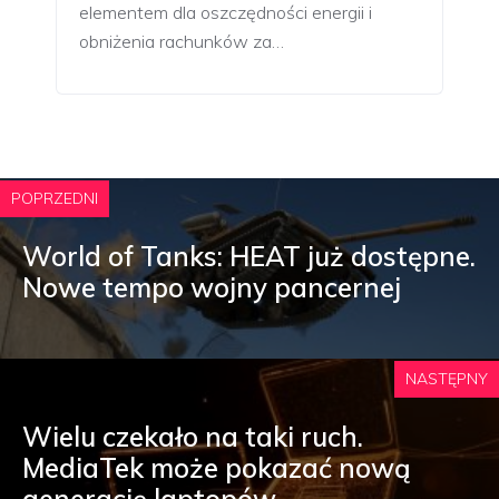
elementem dla oszczędności energii i
obniżenia rachunków za…
POPRZEDNI
World of Tanks: HEAT już dostępne.
Nowe tempo wojny pancernej
NASTĘPNY
Wielu czekało na taki ruch.
MediaTek może pokazać nową
generację laptopów