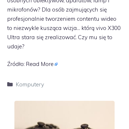
osobnych obiektywów, aparatów, lamp i
mikrofonów? Dla osób zajmujących się
profesjonalnie tworzeniem contentu wideo
to niezwykle kusząca wizja… którą vivo X300
Ultra stara się zrealizować. Czy mu się to
udaje?
Źródło:
Read More
Kategorie
Komputery