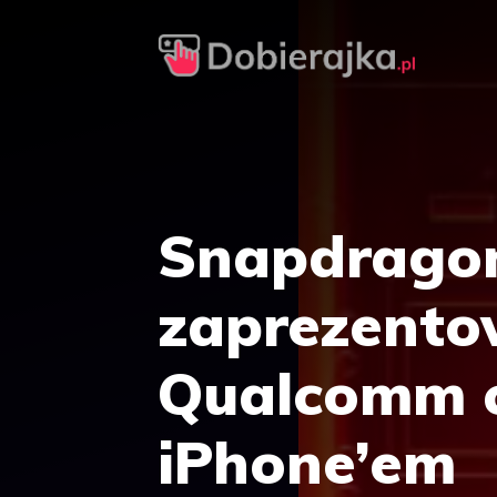
Przejdź
do
treści
Snapdragon 
zaprezento
Qualcomm c
iPhone’em