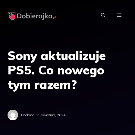
Przejdź
do
MENU
treści
Sony aktualizuje
PS5. Co nowego
tym razem?
Dodano:
25 kwietnia, 2024