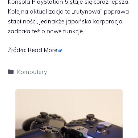
Konsola PlayStation 5 staje się coraz lepsza.
Kolejna aktualizacja to „rutynowa” poprawa
stabilności, jednakże japońska korporacja
zadbała też o nowe funkcje.
Źródło:
Read More
Kategorie
Komputery