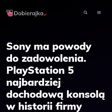
Przejdź
do
MENU
treści
Sony ma powody
do zadowolenia.
PlayStation 5
najbardziej
dochodową konsolą
w historii firmy