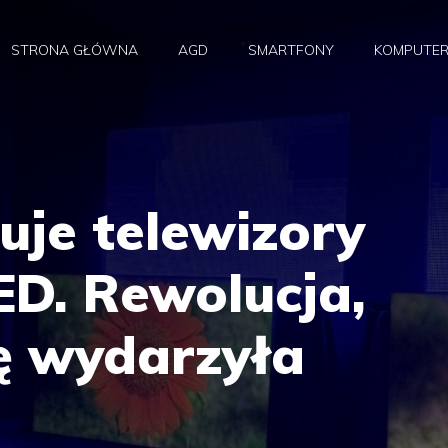
STRONA GŁÓWNA
AGD
SMARTFONY
KOMPUTE
uje telewizory
ED. Rewolucja,
ię wydarzyła