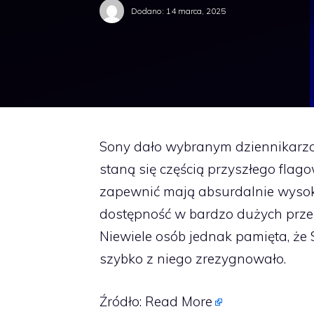
Dodano:
14 marca, 2025
Sony dało wybranym dziennikarzo
staną się częścią przyszłego flag
zapewnić mają absurdalnie wysoko
dostępność w bardzo dużych przek
Niewiele osób jednak pamięta, że S
szybko z niego zrezygnowało.
Źródło:
Read More