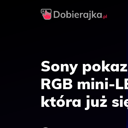
Przejdź
do
treści
Sony pokaz
RGB mini-L
która już s