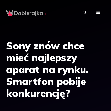
Przejdź
do
MENU
treści
Sony znów chce
mieć najlepszy
aparat na rynku.
Smartfon pobije
konkurencję?