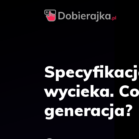
Przejdź
do
treści
Specyfikacj
wycieka. C
generacja?