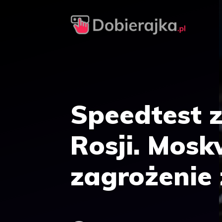
Przejdź
do
treści
Speedtest 
Rosji. Mos
zagrożenie