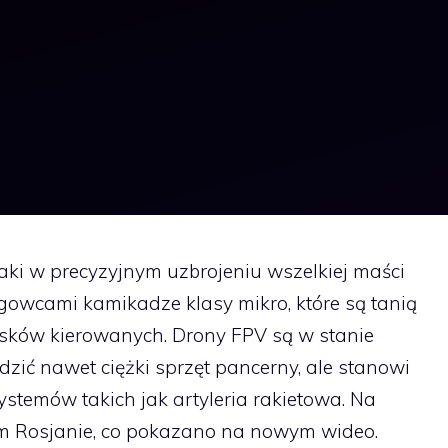
ki w precyzyjnym uzbrojeniu wszelkiej maści
gowcami kamikadze klasy mikro, które są tanią
isków kierowanych. Drony FPV są w stanie
zić nawet ciężki sprzęt pancerny, ale stanowi
stemów takich jak artyleria rakietowa. Na
tym Rosjanie, co pokazano na nowym wideo.