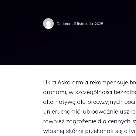
Dodano:
18 listopada, 2025
Ukraińska armia rekompensuje bra
dronami, w szczególności bezzało
alternatywą dla precyzyjnych poc
unieruchomić lub poważnie uszkod
również zagrożenie dla cennych sy
własnej skórze przekonali się o 