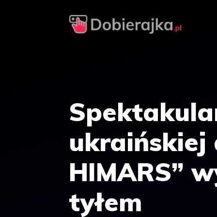
Przejdź
do
treści
Spektakula
ukraińskiej
HIMARS” wys
tyłem