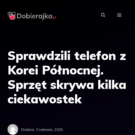
Przejdź
do
MENU
treści
Sprawdzili telefon z
Korei Północnej.
Sprzęt skrywa kilka
ciekawostek
Dodano:
3 czerwca, 2025