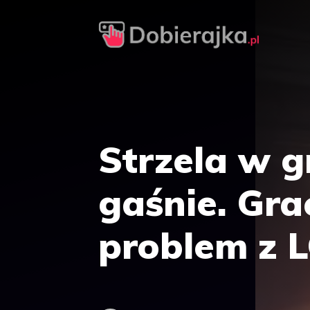
Przejdź
do
treści
Strzela w g
gaśnie. Gra
problem z 