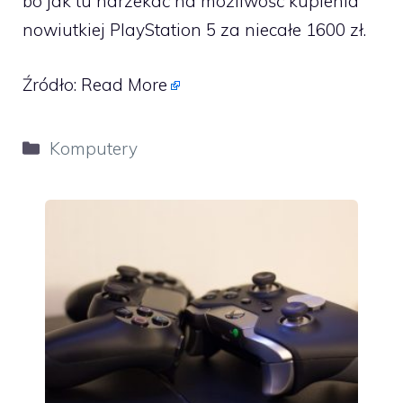
bo jak tu narzekać na możliwość kupienia
nowiutkiej PlayStation 5 za niecałe 1600 zł.
Źródło:
Read More
Kategorie
Komputery