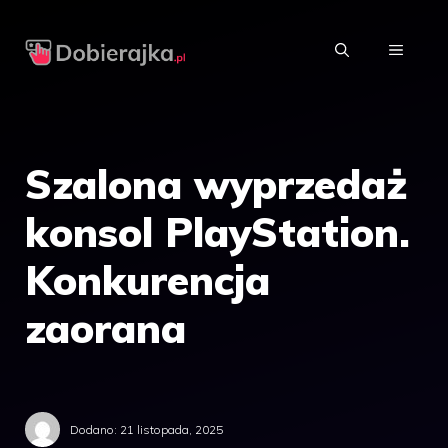
Przejdź
do
MENU
treści
Szalona wyprzedaż
konsol PlayStation.
Konkurencja
zaorana
Dodano:
21 listopada, 2025