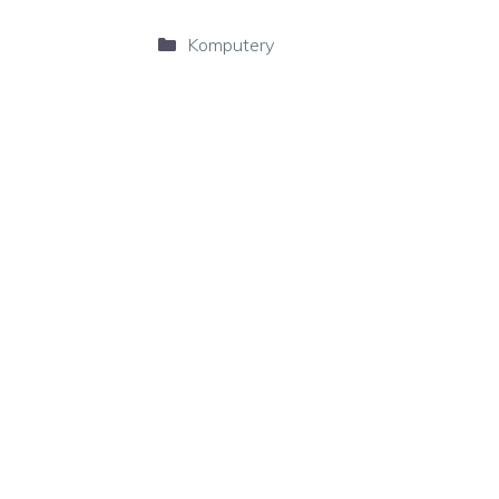
Kategorie
Komputery