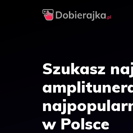
Przejdź
do
treści
Szukasz na
amplituner
najpopularn
w Polsce