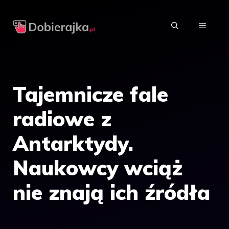
Przejdź
do
MENU
treści
Tajemnicze fale
radiowe z
Antarktydy.
Naukowcy wciąż
nie znają ich źródła