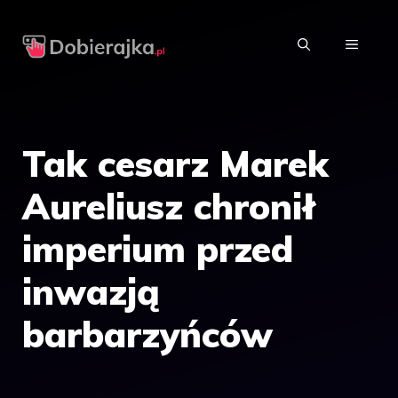
Przejdź
do
MENU
treści
Tak cesarz Marek
Aureliusz chronił
imperium przed
inwazją
barbarzyńców