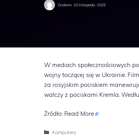
Dodano:
20 listopada, 2025
W mediach społecznościowych poja
wojny toczącej się w Ukrainie. Fil
za rosyjskim pociskiem manewrują
walczy z pociskami Kremla. Wedłu
Źródło:
Read More
Kategorie
Komputery