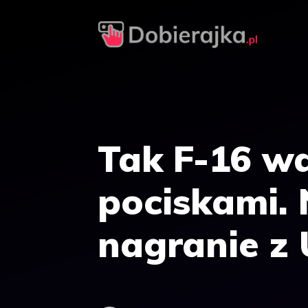
Przejdź
do
treści
Tak F-16 wa
pociskami.
nagranie z 