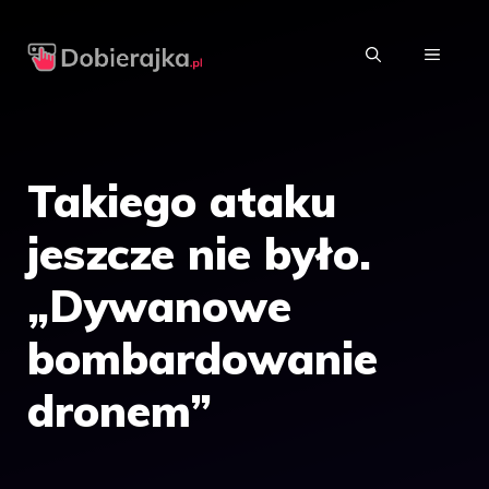
Przejdź
do
MENU
treści
Takiego ataku
jeszcze nie było.
„Dywanowe
bombardowanie
dronem”