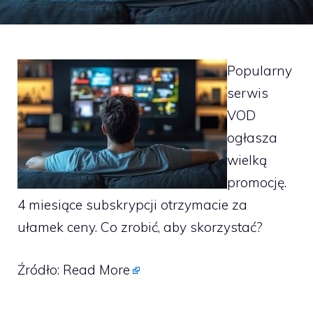
Popularny
serwis
VOD
ogłasza
wielką
promocję.
4 miesiące subskrypcji otrzymacie za
ułamek ceny. Co zrobić, aby skorzystać?
Źródło:
Read More