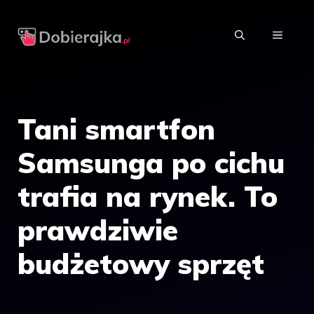
Przejdź
do
MENU
treści
Tani smartfon
Samsunga po cichu
trafia na rynek. To
prawdziwie
budżetowy sprzęt