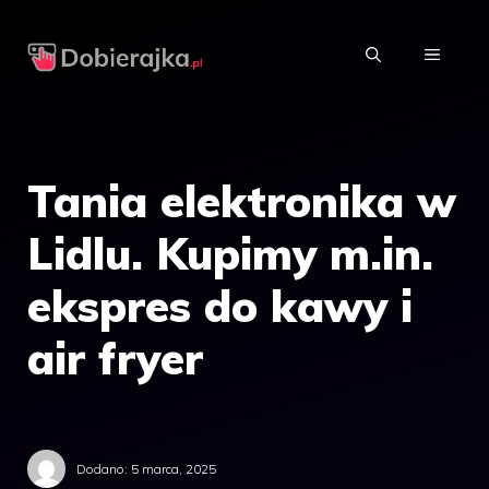
Przejdź
do
MENU
treści
Tania elektronika w
Lidlu. Kupimy m.in.
ekspres do kawy i
air fryer
Dodano:
5 marca, 2025