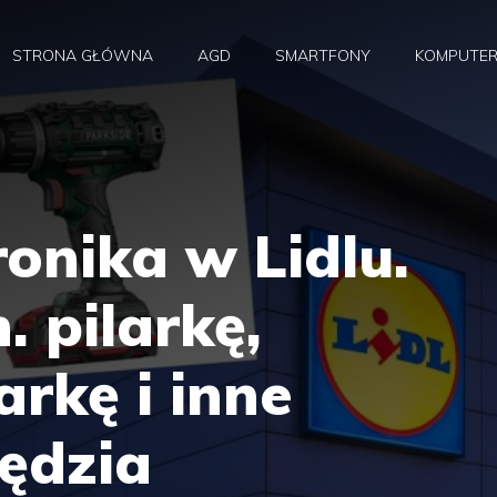
STRONA GŁÓWNA
AGD
SMARTFONY
KOMPUTE
ronika w Lidlu.
. pilarkę,
rkę i inne
ędzia