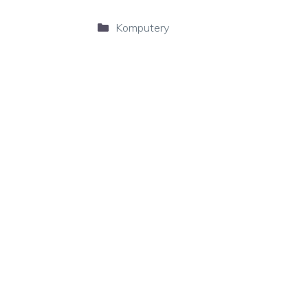
Kategorie
Komputery