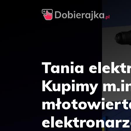
Przejdź
do
treści
Tania elekt
Kupimy m.in
młotowierta
elektronarz