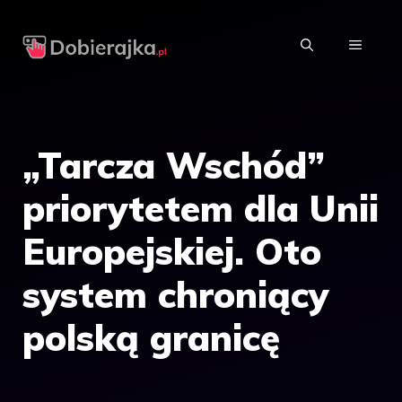
Przejdź
do
MENU
treści
„Tarcza Wschód”
priorytetem dla Unii
Europejskiej. Oto
system chroniący
polską granicę