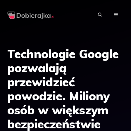
Przejdź
do
MENU
treści
Technologie Google
pozwalają
przewidzieć
powodzie. Miliony
osób w większym
bezpieczeństwie