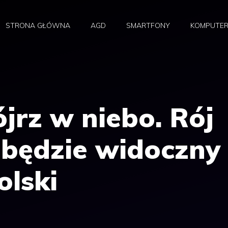
STRONA GŁÓWNA
AGD
SMARTFONY
KOMPUTE
ójrz w niebo. Rój
będzie widoczny
olski