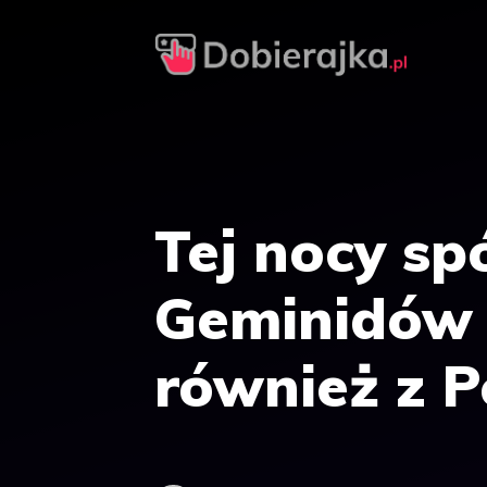
Przejdź
do
treści
Tej nocy sp
Geminidów 
również z P