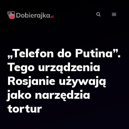
Przejdź
do
MENU
treści
„Telefon do Putina”.
Tego urządzenia
Rosjanie używają
jako narzędzia
tortur