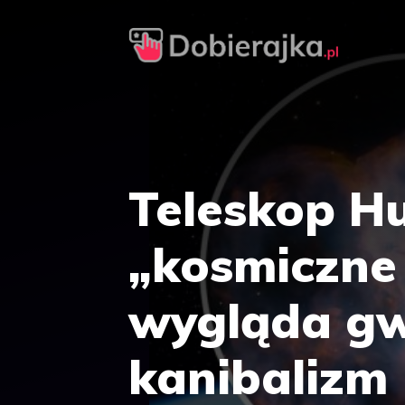
Przejdź
do
treści
Teleskop Hu
„kosmiczne 
wygląda gw
kanibalizm