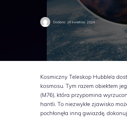
Dodano:
26 kwietnia, 2024
Kosmiczny Teleskop Hubble’a dos
kosmosu. Tym razem obiektem jeg
(M76), która przypomina wyrzucon
hantli. To niezwykłe zjawisko mo
pochłonęła inną gwiazdę, dokonu