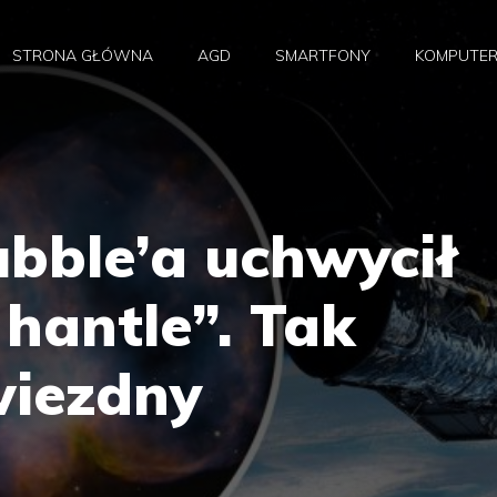
STRONA GŁÓWNA
AGD
SMARTFONY
KOMPUTE
bble’a uchwycił
hantle”. Tak
iezdny