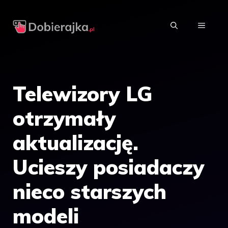
Przejdź
do
MENU
treści
Telewizory LG
otrzymały
aktualizację.
Ucieszy posiadaczy
nieco starszych
modeli