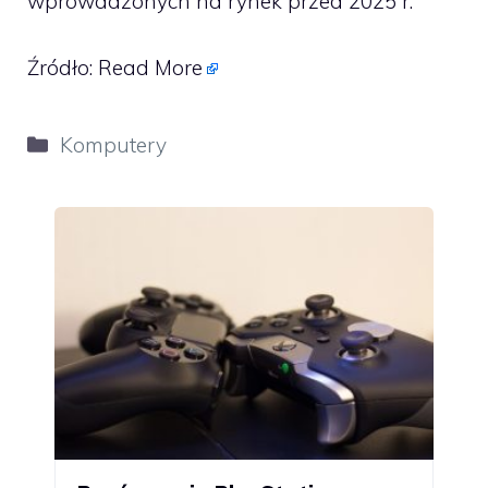
wprowadzonych na rynek przed 2025 r.
Źródło:
Read More
Kategorie
Komputery