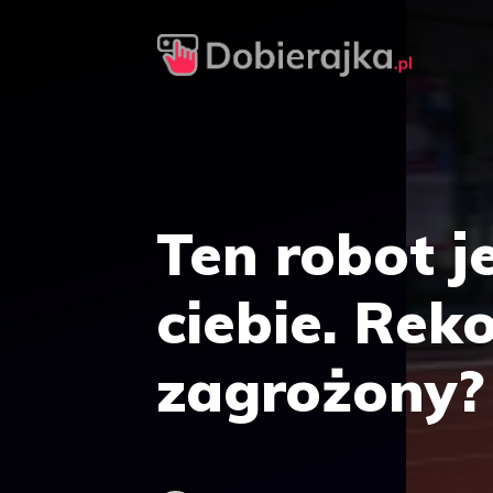
Przejdź
do
treści
Ten robot j
ciebie. Rek
zagrożony?